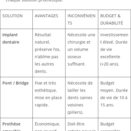
SOLUTION
AVANTAGES
INCONVÉNIEN
BUDGET &
TS
DURABILITÉ
Implant
Résultat
Nécessite une
Investissemen
dentaire
naturel,
chirurgie et
t élevé. Durée
préserve l’os,
un volume
de vie
n’abîme pas
osseux
excellente
les autres
suffisant.
(+20 ans).
dents.
Pont / Bridge
Fixe et très
Nécessite de
Budget
esthétique,
tailler les
moyen. Durée
mise en place
dents saines
de vie de 10 à
rapide.
voisines
15 ans.
(piliers).
Prothèse
Économique,
Doit être
Budget