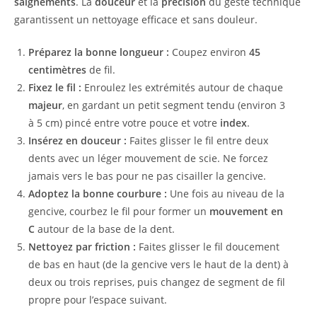
saignements
. La
douceur
et la
précision
du geste technique
garantissent un nettoyage efficace et sans douleur.
Préparez la bonne longueur :
Coupez environ
45
centimètres
de fil.
Fixez le fil :
Enroulez les extrémités autour de chaque
majeur
, en gardant un petit segment tendu (environ 3
à 5 cm) pincé entre votre pouce et votre
index
.
Insérez en douceur :
Faites glisser le fil entre deux
dents avec un léger mouvement de scie. Ne forcez
jamais vers le bas pour ne pas cisailler la gencive.
Adoptez la bonne courbure :
Une fois au niveau de la
gencive, courbez le fil pour former un
mouvement en
C
autour de la base de la dent.
Nettoyez par friction :
Faites glisser le fil doucement
de bas en haut (de la gencive vers le haut de la dent) à
deux ou trois reprises, puis changez de segment de fil
propre pour l’espace suivant.