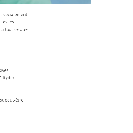
nt socialement.
tes les
ici tout ce que
sives
Fittydent
est peut-être