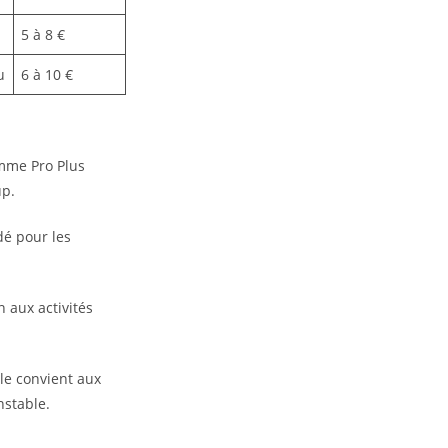
5 à 8 €
u
6 à 10 €
amme Pro Plus
up.
dé pour les
n aux activités
lle convient aux
nstable.