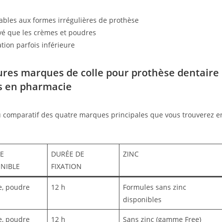
bles aux formes irrégulières de prothèse
evé que les crèmes et poudres
tion parfois inférieure
ures marques de colle pour prothèse dentaire
s en pharmacie
u comparatif des quatre marques principales que vous trouverez 
E
DURÉE DE
ZINC
NIBLE
FIXATION
, poudre
12 h
Formules sans zinc
disponibles
, poudre
12 h
Sans zinc (gamme Free)