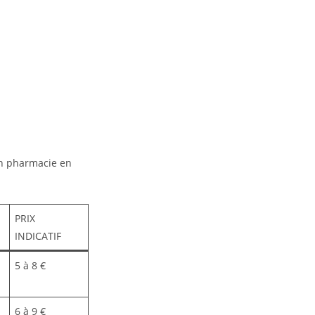
en pharmacie en
PRIX
INDICATIF
5 à 8 €
6 à 9 €