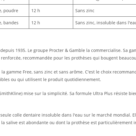
, poudre
12 h
Sans zinc
, bandes
12 h
Sans zinc, insoluble dans l'ea
 depuis 1935. Le groupe Procter & Gamble la commercialise. Sa g
e renforcée, recommandée pour les prothèses qui bougent beauco
la gamme Free, sans zinc et sans arôme. C'est le choix recomman
bles ou qui utilisent le produit quotidiennement.
mithKline) mise sur la simplicité. Sa formule Ultra Plus résiste bie
 seule colle dentaire insoluble dans l'eau sur le marché mondial. E
la salive est abondante ou dont la prothèse est particulièrement i