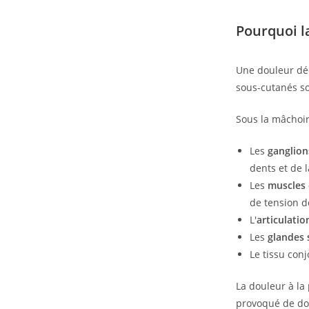
Pourquoi l
Une douleur déc
sous-cutanés so
Sous la mâchoire
Les
ganglion
dents et de 
Les
muscles 
de tension 
L'
articulati
Les
glandes 
Le tissu con
La douleur à la
provoqué de dou