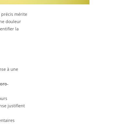
 précis mérite
une douleur
ntifier la
onse à une
poro-
ours
se justifient
entaires