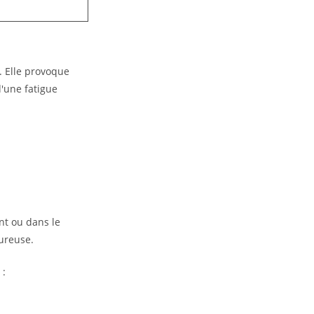
. Elle provoque
'une fatigue
nt ou dans le
oureuse.
 :