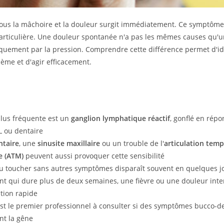
ous la mâchoire et la douleur surgit immédiatement. Ce symptôme
articulière. Une douleur spontanée n'a pas les mêmes causes qu'
uement par la pression. Comprendre cette différence permet d'ide
ème et d'agir efficacement.
plus fréquente est un
ganglion lymphatique réactif
, gonflé en rép
L ou dentaire
ntaire
, une
sinusite maxillaire
ou un trouble de l'
articulation tem
e (ATM)
peuvent aussi provoquer cette sensibilité
u toucher sans autres symptômes disparaît souvent en quelques j
t qui dure plus de deux semaines, une fièvre ou une douleur inten
tion rapide
est le premier professionnel à consulter si des symptômes bucco-d
t la gêne