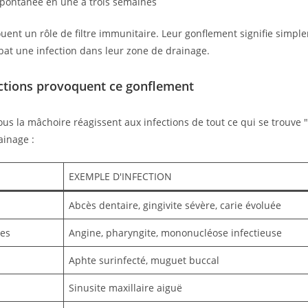
spontanée en une à trois semaines
ouent un rôle de filtre immunitaire. Leur gonflement signifie simpl
at une infection dans leur zone de drainage.
ections provoquent ce gonflement
ous la mâchoire réagissent aux infections de tout ce qui se trouve
ainage :
EXEMPLE D'INFECTION
Abcès dentaire, gingivite sévère, carie évoluée
les
Angine, pharyngite, mononucléose infectieuse
Aphte surinfecté, muguet buccal
Sinusite maxillaire aiguë