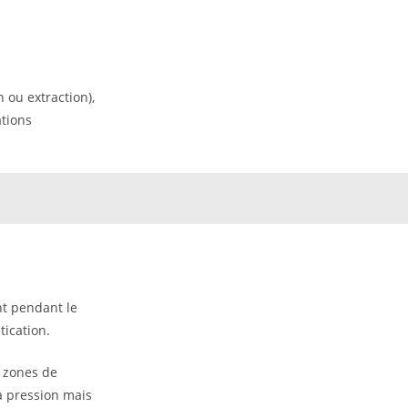
 ou extraction),
ations
nt pendant le
ication.
s zones de
la pression mais