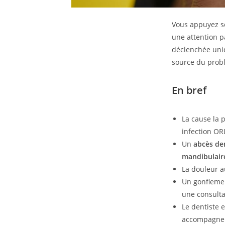
Vous appuyez s
une attention p
déclenchée uniq
source du probl
En bref
La cause la 
infection OR
Un
abcès de
mandibulair
La douleur a
Un gonflemen
une consulta
Le dentiste 
accompagnen