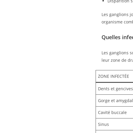
Disparition 
Les ganglions j
organisme comb
Quelles inf
Les ganglions s
leur zone de dr
ZONE INFECTÉE
Dents et gencives
Gorge et amygda
Cavité buccale
Sinus