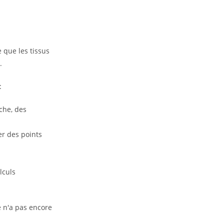
 que les tissus
.
:
uche, des
er des points
lculs
e n'a pas encore