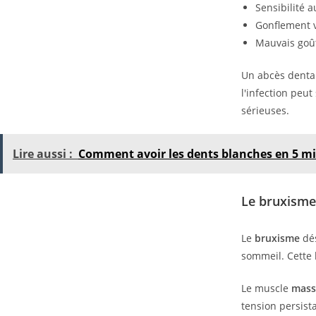
Sensibilité a
Gonflement v
Mauvais goût
Un abcès dentai
l'infection peut
sérieuses.
Lire aussi :
Comment avoir les dents blanches en 5 mi
Le bruxisme 
Le
bruxisme
dés
sommeil. Cette 
Le muscle
mass
tension persis