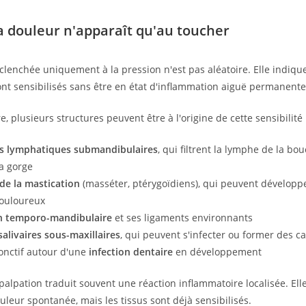
a douleur n'apparaît qu'au toucher
lenchée uniquement à la pression n'est pas aléatoire. Elle indique
nt sensibilisés sans être en état d'inflammation aiguë permanente
, plusieurs structures peuvent être à l'origine de cette sensibilité 
s lymphatiques submandibulaires
, qui filtrent la lymphe de la bo
la gorge
de la mastication
(masséter, ptérygoïdiens), qui peuvent développ
douloureux
on temporo-mandibulaire
et ses ligaments environnants
salivaires sous-maxillaires
, qui peuvent s'infecter ou former des ca
jonctif autour d'une
infection dentaire
en développement
 palpation traduit souvent une réaction inflammatoire localisée. Ell
leur spontanée, mais les tissus sont déjà sensibilisés.