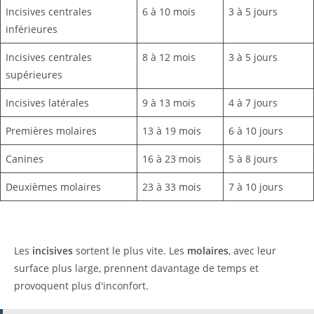
Incisives centrales
6 à 10 mois
3 à 5 jours
inférieures
Incisives centrales
8 à 12 mois
3 à 5 jours
supérieures
Incisives latérales
9 à 13 mois
4 à 7 jours
Premières molaires
13 à 19 mois
6 à 10 jours
Canines
16 à 23 mois
5 à 8 jours
Deuxièmes molaires
23 à 33 mois
7 à 10 jours
Les
incisives
sortent le plus vite. Les
molaires
, avec leur
surface plus large, prennent davantage de temps et
provoquent plus d'inconfort.