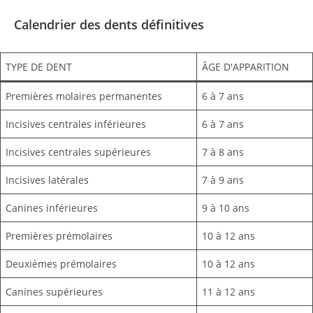
Calendrier des dents définitives
TYPE DE DENT
ÂGE D'APPARITION
Premières molaires permanentes
6 à 7 ans
Incisives centrales inférieures
6 à 7 ans
Incisives centrales supérieures
7 à 8 ans
Incisives latérales
7 à 9 ans
Canines inférieures
9 à 10 ans
Premières prémolaires
10 à 12 ans
Deuxièmes prémolaires
10 à 12 ans
Canines supérieures
11 à 12 ans