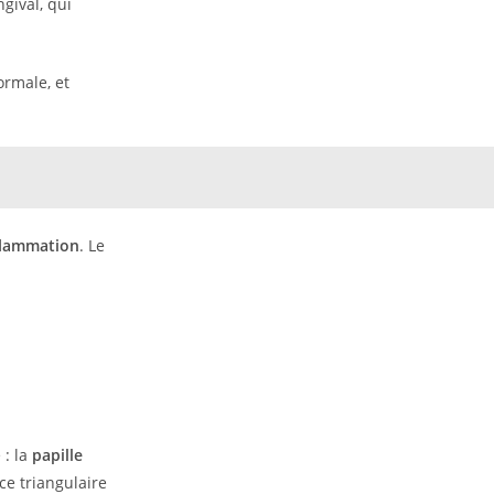
ngival, qui
ormale, et
nflammation
. Le
 : la
papille
ce triangulaire