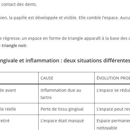
e contact des dents.
en, la papille est développée et visible. Elle comble l'espace. Aucu
e régresse, un espace en forme de triangle apparaît à la base des d
e
triangle noir
.
ngivale et inflammation : deux situations différente
CAUSE
ÉVOLUTION PRO
ée avant
Inflammation due au
L'espace se rédu
tartre
le réelle
Perte de tissu gingival
L'espace peut re
etiré
L'espace était masqué
Espace permane
nettoyable