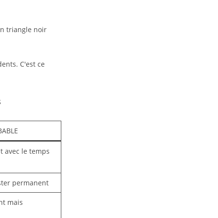
n triangle noir
ents. C'est ce
s
BABLE
it avec le temps
ster permanent
nt mais