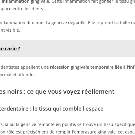
e
inflammation gingivale
. Cette inflammation fait gonfler le tissu gi
espace entre les dents.
'inflammation diminue. La gencive dégonfle. Elle reprend sa taille n
nt visible.
e carie ?
s dentistes appellent une
récession gingivale temporaire liée à l'i
ormal et attendu.
les noirs : ce que vous voyez réellement
nterdentaire : le tissu qui comble l'espace
, là où la gencive remonte en pointe, se trouve un tissu spécifique
Son rôle est précisément de remplir l'embrasure gingivale, cet espa