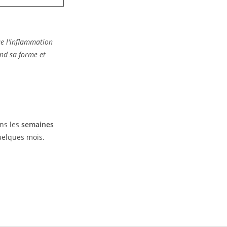
ue l'inflammation
nd sa forme et
ans les
semaines
uelques mois.