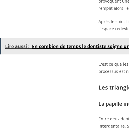
provoquent un
remplit alors l'
Après le soin, l
l'espace redevie
Lire aussi :
En combien de temps le dentiste soigne un
C'est ce que le
processus est n
Les triang
La papille i
Entre deux dents
interdentaire
. 