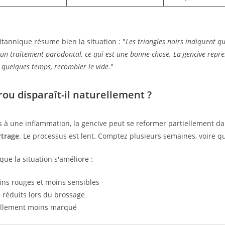
itannique résume bien la situation : "
Les triangles noirs indiquent q
un traitement parodontal, ce qui est une bonne chose. La gencive repre
e quelques temps, recombler le vide.
"
rou disparaît-il naturellement ?
és à une inflammation, la gencive peut se reformer partiellement d
rtrage
. Le processus est lent. Comptez plusieurs semaines, voire q
 que la situation s'améliore :
ns rouges et moins sensibles
réduits lors du brossage
ellement moins marqué