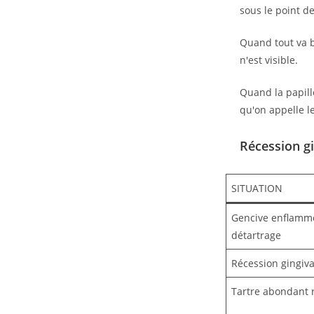
sous le point d
Quand tout va bi
n'est visible.
Quand la papill
qu'on appelle l
Récession gi
SITUATION
Gencive enflamm
détartrage
Récession gingiva
Tartre abondant r