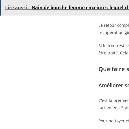
Lire aussi :
Bain de bouche femme enceinte : lequel ch
Le retour comple
récupération gi
Si le trou reste
être traité. Cel
Que faire s
Améliorer s
C'est la premiè
facilement. Sans
Pour nettoyer e