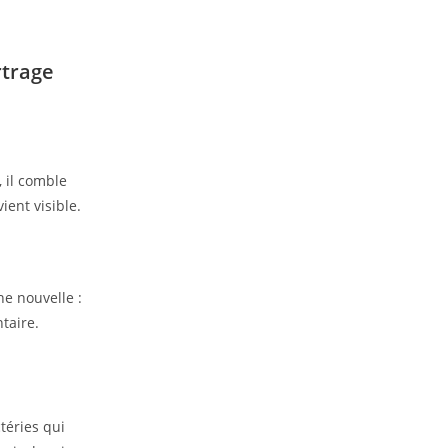
rtrage
, il comble
ient visible.
e nouvelle :
taire.
téries qui