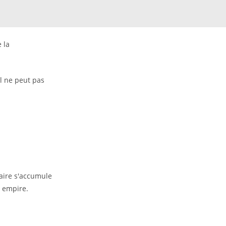
 la
il ne peut pas
taire s'accumule
n empire.