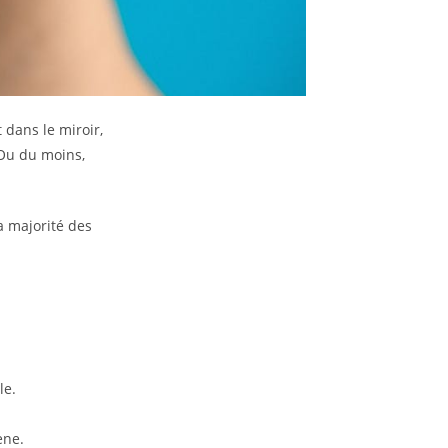
 dans le miroir,
 Ou du moins,
a majorité des
le.
ène.